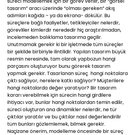
süreci modellemek için bir görev verilir, bir “görsel
tasarım” aracı üzerinde “olması gereken” akış
adımları kağıda – ya da ekrana- dökülür. Bu
süreçlere bağlı faaliyetler, tetikleyiciler nelerdir,
görevliler kimlerdir nerededir hiç araştırılmadan,
incelemeden balıklama tasarıma geçilir.
Unutmamak gerekir ki bir işletmede tüm süreçler
bir şekilde birbiriyle ilintilidir. Yapılan tasarım büyük
resmin neresinde, tam olarak yapbozun hangi
parçasını oluşturuyor bunu görerek tasarım
yapmak gerekir. Tasarlanan süreç hangi noktalara
çıktı sağlıyor, nerelere katkı sağlıyor? Müşterilere
hangi noktalarda değer yaratıyor? Bir tasarım
kararı verebilmek için sürecin hangi girdilere
ihtiyacı var, bunlar hangi noktalardan temin edilir,
süreci oluşturan ana dinamikler nelerdir, ne tür
çıktılar yaratılır ve bu çıktılar nasıl değerlendirilir
tüm bunları gözlemlemek, bilmek gerekir.
Naçizane önerim, modelleme öncesinde bir süreç