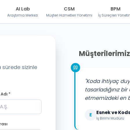
AI Lab
CSM
BPM
Araştırma Merkezi
Müşteri Hizmetleri Yönetimi
İş Süreçleri Yöneti
Müşterilerimiz
 sürede sizinle
"Koda ihtiyaç duy
tasarladığınız bi
 Adı *
etmemizdeki en bü
Esnek ve Kod
E
İş Birimi Müdürü
rası