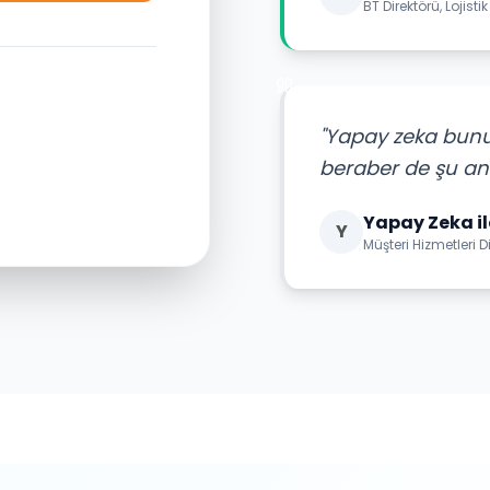
BT Direktörü, Lojist
"Yapay zeka bunu 
beraber de şu an
Yapay Zeka i
Y
Müşteri Hizmetleri D