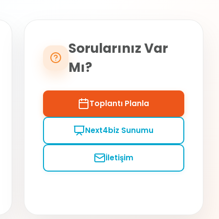
Sorularınız Var
Mı?
Toplantı Planla
Next4biz Sunumu
İletişim