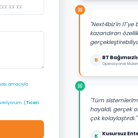
"Next4biz'in IT'ye
kazandıran özellik
gerçekleştirebiliyo
BT Bağımsızlı
B
Operasyonel Mükemm
anması amacıyla
"Tüm sistemlerimi
 veriyorum. (
Ticari
hayaldi, gerçek o
çok kolaylaştırdı."
Kusursuz Ent
K