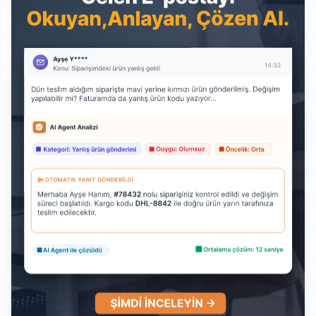
AI Analizciler ve BI Kontrol
Panelleri
AI Duygu Analizi
Müşteri memnuniyeti düşmeden fark edin.
Negatife dönen konuşmalar için uyarılar ve