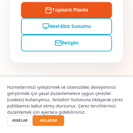
Toplantı Planla
Next4biz Sunumu
İletişim
Hizmetlerimizi iyileştirmek ve sitemizdeki deneyiminizi
© 2026 Next4biz. Tüm hakları saklıdır.
Gizlilik Politikası
KVKK Aydınlatma Metni
Kullanım Koşulları
geliştirmek için yasal düzenlemelere uygun çerezler
Çerez Politikası
İçerik Bildirimi
Kalite Politikası
TR
|
EN
(cookies) kullanıyoruz. 'Anladım' butonuna tıklayarak çerez
politikamızı kabul etmiş olursunuz. Çerez tercihlerinizi
düzenlemek için ayarlara gidebilirsiniz.
AYARLAR
ANLADIM