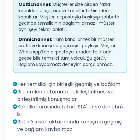
Multichannel:
Müşteriler size birden fazla
kanaldan ulaşır; ancak kanallar birbirinden
kopuktur. Müşteri e-postayla başlayıp sohbete
geçince temsilcinin bağlamı olmaz—müşteri
aynı şeyi tekrar anlatır.
Omnichannel:
Tüm kanallar tek bir müşteri
profili ve konuşma geçmişini paylaşır. Müşteri
WhatsApp'tan e-postaya, oradan telefona
geçse bile temsilci tüm yolculuğu görür.
Bağlam kaybolmaz; deneyim parçalanmaz.
Her temsilci için birleşik geçmiş ve bağlam
✓
Bildirimlerin otomatik tekilleştirilmesi ve
✓
birleştirilmiş konuşmalar
Kanallar arasında tutarlı SLA'lar ve denetim
✓
izi
Bot ↔ insan aktarımında konuşma geçmişi
✓
ve bağlam kaybolmaz