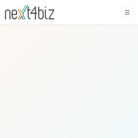
Daha Fazla Bilgi
Toplantı Planla
Next4biz CSM: Müşteri
Hizmetlerinde Yapay Zeka
Toplantı Planla