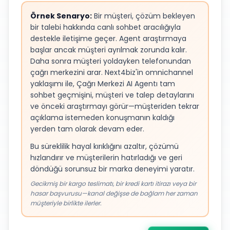
Örnek Senaryo:
Bir müşteri, çözüm bekleyen
bir talebi hakkında canlı sohbet aracılığıyla
destekle iletişime geçer. Agent araştırmaya
başlar ancak müşteri ayrılmak zorunda kalır.
Daha sonra müşteri yoldayken telefonundan
çağrı merkezini arar. Next4biz'in omnichannel
yaklaşımı ile, Çağrı Merkezi AI Agentı tam
sohbet geçmişini, müşteri ve talep detaylarını
ve önceki araştırmayı görür—müşteriden tekrar
açıklama istemeden konuşmanın kaldığı
yerden tam olarak devam eder.
Bu süreklilik hayal kırıklığını azaltır, çözümü
hızlandırır ve müşterilerin hatırladığı ve geri
döndüğü sorunsuz bir marka deneyimi yaratır.
Gecikmiş bir kargo teslimatı, bir kredi kartı itirazı veya bir
hasar başvurusu—kanal değişse de bağlam her zaman
müşteriyle birlikte ilerler.