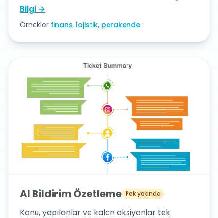
Bilgi →
Örnekler
finans
,
lojistik
,
perakende
.
AI Bildirim Özetleme
Pek yakında
Konu, yapılanlar ve kalan aksiyonlar tek