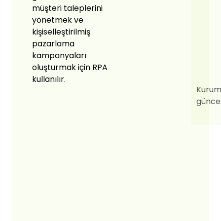
müşteri taleplerini
yönetmek ve
kişiselleştirilmiş
pazarlama
kampanyaları
oluşturmak için RPA
kullanılır.
Kurums
güncel