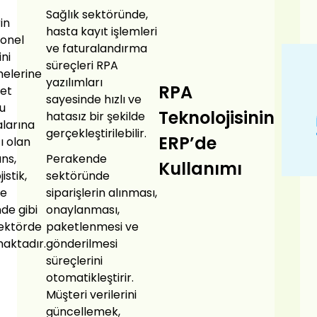
Sağlık sektöründe,
in
hasta kayıt işlemleri
onel
ve faturalandırma
ini
süreçleri RPA
rmelerine
yazılımları
RPA
yet
sayesinde hızlı ve
u
Teknolojisinin
hatasız bir şekilde
larına
gerçekleştirilebilir.
ERP’de
ı olan
ans,
Perakende
Kullanımı
jistik,
sektöründe
ve
siparişlerin alınması,
de gibi
onaylanması,
sektörde
paketlenmesi ve
maktadır.
gönderilmesi
süreçlerini
otomatikleştirir.
Müşteri verilerini
güncellemek,