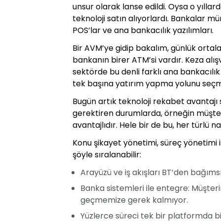
unsur olarak lanse edildi. Oysa o yılla
teknoloji satın alıyorlardı. Bankalar mü
POS’lar ve ana bankacılık yazılımları.
Bir AVM’ye gidip bakalım, günlük orta
bankanın birer ATM’si vardır. Keza alı
sektörde bu denli farklı ana bankacıl
tek başına yatırım yapma yolunu seçm
Bugün artık teknoloji rekabet avantajı sa
gerektiren durumlarda, örneğin müşteri
avantajlıdır. Hele bir de bu, her türlü n
Konu şikayet yönetimi, süreç yönetimi 
şöyle sıralanabilir:
Arayüzü ve iş akışları BT’den bağımsız
Banka sistemleri ile entegre: Müşter
geçmemize gerek kalmıyor.
Yüzlerce süreci tek bir platformda bir