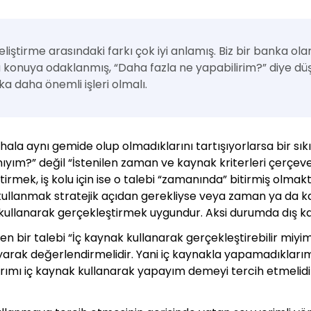
eliştirme arasındaki farkı çok iyi anlamış. Biz bir banka o
bu konuya odaklanmış, “Daha fazla ne yapabilirim?” diye dü
a daha önemli işleri olmalı.
ı hala aynı gemide olup olmadıklarını tartışıyorlarsa bir sık
ıyım?” değil “İstenilen zaman ve kaynak kriterleri çerçeve
irmek, iş kolu için ise o talebi “zamanında” bitirmiş olmakt
kullanmak stratejik açıdan gerekliyse veya zaman ya da k
k kullanarak gerçekleştirmek uygundur. Aksi durumda dış ka
 bir talebi “İç kaynak kullanarak gerçekleştirebilir miyim
ayarak değerlendirmelidir. Yani iç kaynakla yapamadıklar
ımı iç kaynak kullanarak yapayım demeyi tercih etmelidi