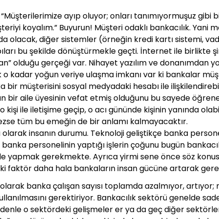
i “Müşterilerimize ayıp oluyor; onları tanımıyormuşuz gibi b
eriyi koyalım.” Buyurun! Müşteri odaklı bankacılık. Yani m
rada olacak, diğer sistemler (örneğin kredi kartı sistemi, v
apıları bu şekilde dönüştürmekle geçti. İnternet ile birlikt
nsan” olduğu gerçeği var. Nihayet yazılım ve donanımdan yol
ık o kadar yoğun veriye ulaşma imkanı var ki bankalar müş
nka bir müşterisini sosyal medyadaki hesabı ile ilişkilendir
kın bir aile üyesinin vefat etmiş olduğunu bu sayede öğrenebil
 o kişi ile iletişime geçip, o acı gününde kişinin yanında olab
emezse tüm bu emeğin de bir anlamı kalmayacaktır.
ı olarak insanın durumu. Teknoloji geliştikçe banka person
banka personelinin yaptığı işlerin çoğunu bugün bankacılı
ücü ile yapmak gerekmekte. Ayrıca yirmi sene önce söz kon
iki faktör daha hala bankaların insan gücüne artarak gere
larak banka çalışan sayısı toplamda azalmıyor, artıyor; n
llanılmasını gerektiriyor. Bankacılık sektörü genelde sade
edenle o sektördeki gelişmeler er ya da geç diğer sektörler