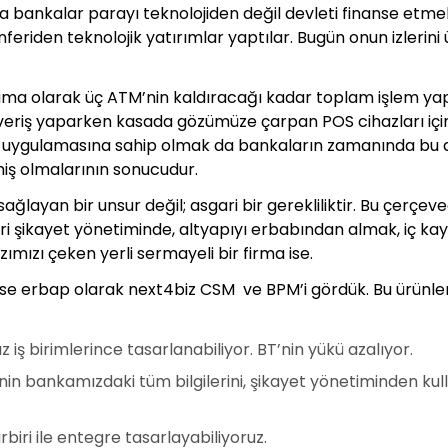
rda bankalar parayı teknolojiden değil devleti finanse etme
nferiden teknolojik yatırımlar yaptılar. Bugün onun izlerin
lama olarak üç ATM’nin kaldıracağı kadar toplam işlem ya
şveriş yaparken kasada gözümüze çarpan POS cihazları için
ık uygulamasına sahip olmak da bankaların zamanında bu 
iş olmalarının sonucudur.
ğlayan bir unsur değil; asgari bir gerekliliktir. Bu çerçevede
 şikayet yönetiminde, altyapıyı erbabından almak, iç kay
azımızı çeken yerli sermayeli bir firma ise.
ise erbap olarak next4biz CSM ve BPM’i gördük. Bu ürünler
 iş birimlerince tasarlanabiliyor. BT’nin yükü azalıyor.
inin bankamızdaki tüm bilgilerini, şikayet yönetiminden ku
biri ile entegre tasarlayabiliyoruz.