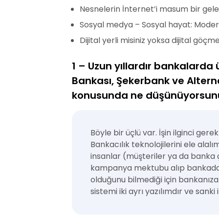
Nesnelerin İnternet’i masum bir gel
Sosyal medya – Sosyal hayat: Modern
Dijital yerli misiniz yoksa dijital göç
1 – Uzun yıllardır bankalarda 
Bankası, Şekerbank ve Altern
konusunda ne düşünüyorsunuz
Böyle bir üçlü var. İşin ilginci ger
Bankacılık teknolojilerini ele alal
insanlar (müşteriler ya da banka ç
kampanya mektubu alıp bankada vad
olduğunu bilmediği için bankanıza s
sistemi iki ayrı yazılımdır ve sanki 