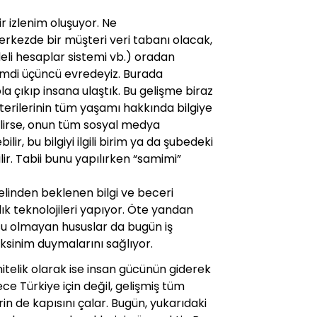
ir izlenim oluşuyor. Ne
erkezde bir müşteri veri tabanı olacak,
adeli hesaplar sistemi vb.) oradan
e şimdi üçüncü evredeyiz. Burada
a çıkıp insana ulaştık. Bu gelişme biraz
terilerinin tüm yaşamı hakkında bilgiye
ebilirse, onun tüm sosyal medya
ir, bu bilgiyi ilgili birim ya da şubedeki
ilir. Tabii bunu yapılırken “samimi”
elinden beklenen bilgi ve beceri
k teknolojileri yapıyor. Öte yandan
usu olmayan hususlar da bugün iş
ksinim duymalarını sağlıyor.
itelik olarak ise insan gücünün giderek
ce Türkiye için değil, gelişmiş tüm
in de kapısını çalar. Bugün, yukarıdaki