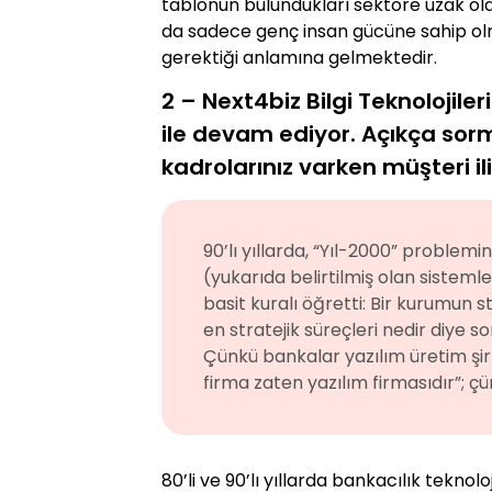
tablonun bulundukları sektöre uzak old
da sadece genç insan gücüne sahip olma
gerektiği anlamına gelmektedir.
2 – Next4biz Bilgi Teknolojiler
ile devam ediyor. Açıkça sorm
kadrolarınız varken müşteri il
90’lı yıllarda, “Yıl-2000” probl
(yukarıda belirtilmiş olan sistem
basit kuralı öğretti: Bir kurumun s
en stratejik süreçleri nedir diye 
Çünkü bankalar yazılım üretim şirke
firma zaten yazılım firmasıdır”; ç
80’li ve 90’lı yıllarda bankacılık tekno