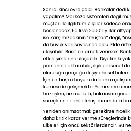
Sonra ikinci evre geldi. Bankalar dedi k
yapalım? Merkeze sistemleri değil müşt
müşteri ile ilgili tüm bilgiler sadece o
beslenecek. 90’lı ve 2000’li yıllar alty
ise karşımızdakinin “müşteri” değil, “i
da büyük veri sayesinde oldu. Elde art
ulaşabilir. Basit bir örnek verirsek: Ba
etkileşimlerine ulaşabilir. Diyelim ki ya
personele aktarabilir, ilgili personel de
olunduğu gerçeği o kişiye hissettiril
İşin bir başka boyutu da banka çalışan
kümesi de gelişmekte. Yirmi sene önce 
bazı işleri, ne mutlu ki, hala insan g
süreçlerine dahil olmuş durumda ki bu 
Yeniden anımsatmak gerekirse nicelik o
daha kritik karar verme süreçlerinde ku
ülkeler için öncü sektörlerdendir. Bu n