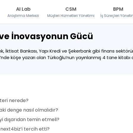
AI Lab
CSM
BPM
Araştırma Merkezi
Müşteri Hizmetleri Yönetimi
İş Süreçleri Yöneti
 ve İnovasyonun Gücü
, İktisat Bankası, Yapı Kredi ve Şekerbank gibi finans sektörü
nde köşe yazarı olan Türkoğlu’nun yayınlanmış 4 tane kitabı da 
şteri nerede?
aki denge nasıl olmalıdır?
eyi dışarıdan temin etmeli?
ext4biz’i tercih etti?