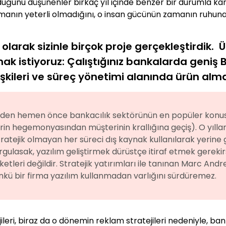
uğunu düşünenler birkaç yıl içinde benzer bir durumla karş
nın yeterli olmadığını, o insan gücünün zamanın ruhuna uy
i olarak sizinle birçok proje gerçekleştirdik. 
ak istiyoruz: Çalıştığınız bankalarda geniş B
işkileri ve süreç yönetimi alanında ürün alma
eminden hemen önce bankacılık sektörünün en popüler konu
lerin hegemonyasından müşterinin krallığına geçiş). O yıl
tratejik olmayan her süreci dış kaynak kullanılarak yerine g
sorgulasak, yazılım geliştirmek dürüstçe itiraf etmek gerek
tleri değildir. Stratejik yatırımları ile tanınan Marc Andre
ünkü bir firma yazılım kullanmadan varlığını sürdüremez.
lojileri, biraz da o dönemin reklam stratejileri nedeniyle, b