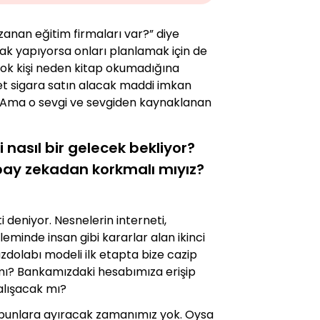
anan eğitim firmaları var?” diye
arak yapıyorsa onları planlamak için de
çok kişi neden kitap okumadığına
ket sigara satın alacak maddi imkan
ı. Ama o sevgi ve sevgiden kaynaklanan
i nasıl bir gelecek bekliyor?
apay zekadan korkmalı mıyız?
 deniyor. Nesnelerin interneti,
aleminde insan gibi kararlar alan ikinci
zdolabı modeli ilk etapta bize cazip
ı? Bankamızdaki hesabımıza erişip
alışacak mı?
ki bunlara ayıracak zamanımız yok. Oysa