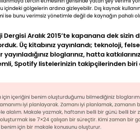
ullanmaya tercih etmesinin gerisinde yatan şey verimli yönet
içindeki gölgelerin ardına gizleyebilir. Dış kaynak kullanım
mi ise bunu verimsiz yönetimle değil de kaynağın pahalı o
 Dergisi Aralık 2015’te kapanana dek sizin d
orduk. Üç kitabınız yayınlandı; teknoloji, fe
yayınladığınız bloglarınız, hatta katkılarını
emli, Spotify listelerinizin takipçilerinden bi
 için içeriğini benim oluşturduğumu bilmediğiniz blogları
amanımı iyi planlayarak. Zamanı iyi planlamak, zamanın b
ele alalım. Makale yazmak, haftanın belli bir günü belli bi
eriği oluşturmak ise 7×24 çalışan bir süreçtir. Kimi zaman bi
 benim için bir makale konusunu oluşturur.