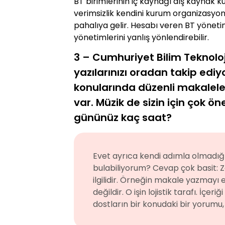
BT birimlerinin iç kaynağı dış kaynak k
verimsizlik kendini kurum organizasyonu 
pahalıya gelir. Hesabı veren BT yöneti
yönetimlerini yanlış yönlendirebilir.
3 – Cumhuriyet Bilim Teknoloji
yazılarınızı oradan takip ediy
konularında düzenli makaleler 
var. Müzik de sizin için çok ön
gününüz kaç saat?
Evet ayrıca kendi adımla olmadığı
bulabiliyorum? Cevap çok basit: Z
ilgilidir. Örneğin makale yazmayı 
değildir. O işin lojistik tarafı. İç
dostların bir konudaki bir yorumu,