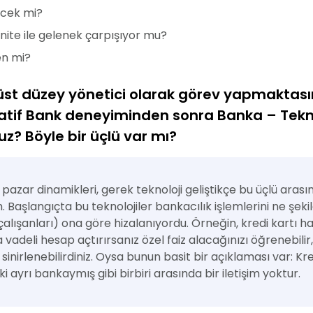
ecek mi?
ite ile gelenek çarpışıyor mu?
men mi?
üst düzey yönetici olarak görev yapmaktasını
atif Bank deneyiminden sonra Banka – Tekno
? Böyle bir üçlü var mı?
ek pazar dinamikleri, gerek teknoloji geliştikçe bu üçlü arasın
ım. Başlangıçta bu teknolojiler bankacılık işlemlerini ne şek
alışanları) ona göre hizalanıyordu. Örneğin, kredi kartı h
eli hesap açtırırsanız özel faiz alacağınızı öğrenebilir, 
inirlenebilirdiniz. Oysa bunun basit bir açıklaması var: Kre
iki ayrı bankaymış gibi birbiri arasında bir iletişim yoktur.