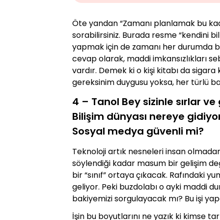
Öte yandan “Zamanı planlamak bu kadar
sorabilirsiniz. Burada resme “kendini b
yapmak için de zamanı her durumda bul
cevap olarak, maddi imkansızlıkları se
vardır. Demek ki o kişi kitabı da siga
gereksinim duygusu yoksa, her türlü b
4 – Tanol Bey sizinle sırlar v
Bilişim dünyası nereye gidiy
Sosyal medya güvenli mi?
Teknoloji artık nesneleri insan olmada
söylendiği kadar masum bir gelişim değil
bir “sınıf” ortaya çıkacak. Rafındaki 
geliyor. Peki buzdolabı o ayki maddi
bakiyemizi sorgulayacak mı? Bu işi ya
İşin bu boyutlarını ne yazık ki kimse 