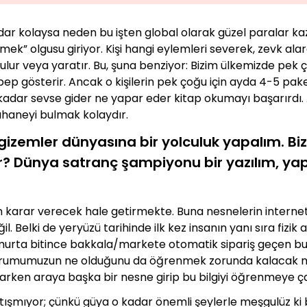
 kolaysa neden bu işten global olarak güzel paralar kaz
ilmek” olgusu giriyor. Kişi hangi eylemleri severek, zevk al
ur veya yaratır. Bu, şuna benziyor: Bizim ülkemizde pek 
bep gösterir. Ancak o kişilerin pek çoğu için ayda 4-5 pa
ra kadar sevse gider ne yapar eder kitap okumayı başarırd
ahaneyi bulmak kolaydır.
e gizemler dünyasına bir yolculuk yapalım. Biz
or? Dünya satranç şampiyonu bir yazılım, y
n karar verecek hale getirmekte. Buna nesnelerin interneti
. Belki de yeryüzü tarihinde ilk kez insanın yanı sıra fizik 
yumurta bitince bakkala/markete otomatik sipariş geçen bu
 durumumuzun ne olduğunu da öğrenmek zorunda kalacak m
parken araya başka bir nesne girip bu bilgiyi öğrenmeye ç
tartışmıyor; çünkü güya o kadar önemli şeylerle meşgulüz 