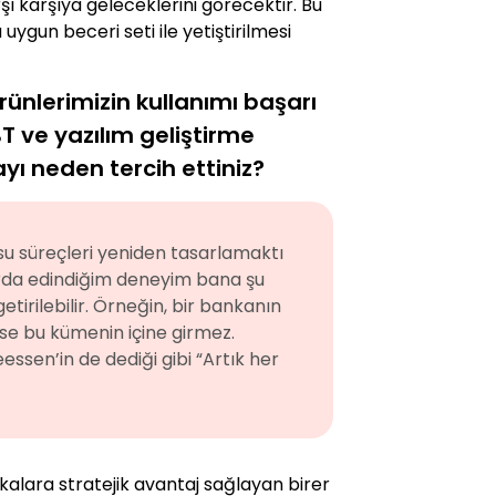
ı karşıya geleceklerini görecektir. Bu
gun beceri seti ile yetiştirilmesi
Ürünlerimizin kullanımı başarı
T ve yazılım geliştirme
yı neden tercih ettiniz?
su süreçleri yeniden tasarlamaktı
larda edindiğim deneyim bana şu
etirilebilir. Örneğin, bir bankanın
irse bu kümenin içine girmez.
essen’in de dediği gibi “Artık her
ankalara stratejik avantaj sağlayan birer