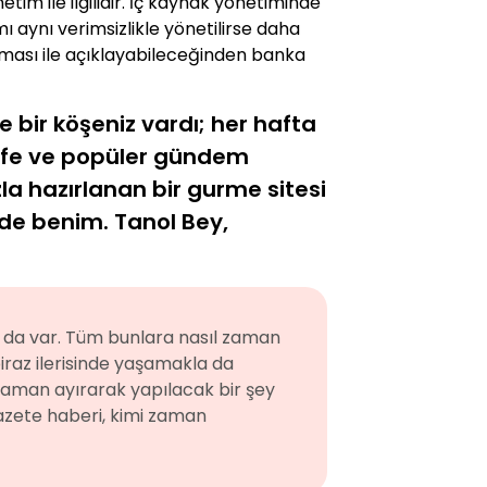
im ile ilgilidir. İç kaynak yönetiminde
ı aynı verimsizlikle yönetilirse daha
lması ile açıklayabileceğinden banka
e bir köşeniz vardı; her hafta
lsefe ve popüler gündem
zla hazırlanan bir gurme sitesi
ri de benim. Tanol Bey,
m da var. Tüm bunlara nasıl zaman
iraz ilerisinde yaşamakla da
r zaman ayırarak yapılacak bir şey
r gazete haberi, kimi zaman