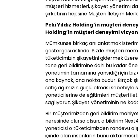
müşteri hizmetleri, şikayet yönetimi dah
şirketinin hepsine Müşteri İletişim Mer
Peki Yıldız Holding’in müşteri deney
Holding’in müşteri deneyimi vizyon
Mümkünse birkaç anı anlatmak isterim. 
göstergesi aslında. Bizde müşteri mem
tüketicimizin şikayetini gidermek üzere 
tane geri bildirimine dahi bu kadar ön
yönetimin tamamına yansıdığı için biz 
ana kaynak, ana nokta budur. Birçok şi
satış ağımızın güçlü olması sebebiyle s
yöneticilerine de eğitimleri müşteri ile
sağlıyoruz. Şikayet yönetiminin ne kadar
Bir müşterimizden geri bildirim mahiyet
neresinde olursa olsun, o bildirim Next4
yöneticisi o tüketicimizden randevu al
içinde olan insanların bunu aktarması b