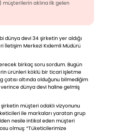
müşterilerin aklına ilk gelen
i dünya devi 34 şirketin yer aldığı
eri İletişim Merkezi Kıdemli Müdürü
 verecek birkaç soru sordum. Bugün
n ürünleri köklü bir ticari işletme
ing çatısı altında olduğunu bilmediğim
r verince dünya devi haline gelmiş
e şirketin müşteri odaklı vizyonunu
üketicileri ile markaları yaratan grup
lden nesile intikal eden müşteri
tosu olmuş: “Tüketicilerimize