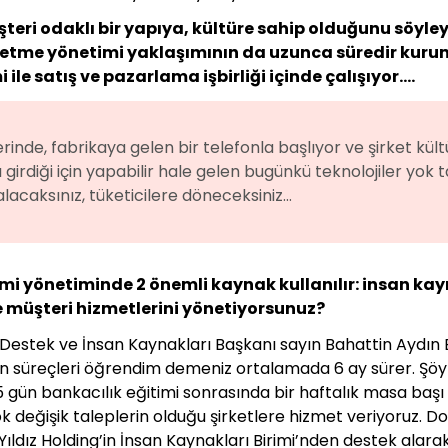
teri odaklı bir yapıya, kültüre sahip olduğunu söyleye
şletme yönetimi yaklaşımının da uzunca süredir kur
ile satış ve pazarlama işbirliği içinde çalışıyor….
nde, fabrikaya gelen bir telefonla başlıyor ve şirket kült
irdiği için yapabilir hale gelen bugünkü teknolojiler yok t
alacaksınız, tüketicilere döneceksiniz…
 yönetiminde 2 önemli kaynak kullanılır: insan kaynağ
e müşteri hizmetlerini yönetiyorsunuz?
ç Destek ve İnsan Kaynakları Başkanı sayın Bahattin Aydın 
ün süreçleri öğrendim demeniz ortalamada 6 ay sürer. Şöy
15 gün bankacılık eğitimi sonrasında bir haftalık masa başı e
ok değişik taleplerin olduğu şirketlere hizmet veriyoruz. D
Yıldız Holding’in İnsan Kaynakları Birimi’nden destek alarak