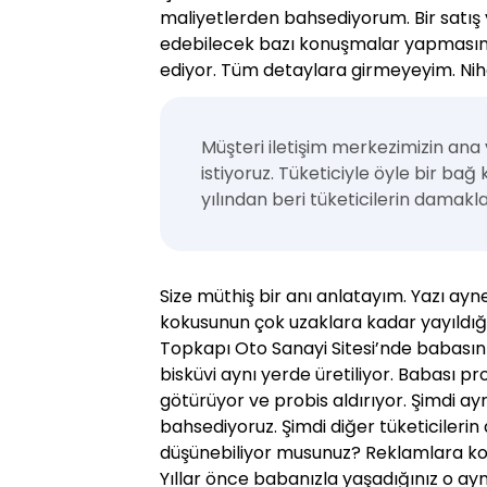
maliyetlerden bahsediyorum. Bir satış
edebilecek bazı konuşmalar yapmasını i
ediyor. Tüm detaylara girmeyeyim. Nihai
Müşteri iletişim merkezimizin ana
istiyoruz. Tüketiciyle öyle bir bağ
yılından beri tüketicilerin damakla
Size müthiş bir anı anlatayım. Yazı ayn
kokusunun çok uzaklara kadar yayıldığ
Topkapı Oto Sanayi Sitesi’nde babasını
bisküvi aynı yerde üretiliyor. Babası p
götürüyor ve probis aldırıyor. Şimdi ay
bahsediyoruz. Şimdi diğer tüketicilerin 
düşünebiliyor musunuz? Reklamlara k
Yıllar önce babanızla yaşadığınız o ay