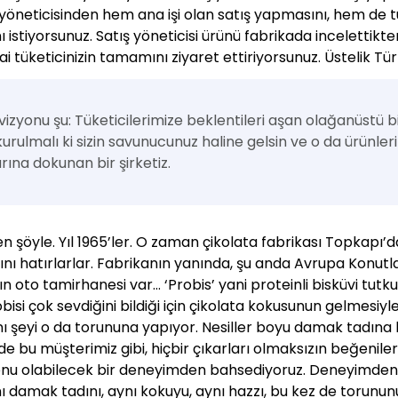
 yöneticisinden hem ana işi olan satış yapmasını, hem de 
stiyorsunuz. Satış yöneticisi ürünü fabrikada incelettikt
 tüketicinizin tamamını ziyaret ettiriyorsunuz. Üstelik Tü
 vizyonu şu: Tüketicilerimize beklentileri aşan olağanüstü
 kurulmalı ki sizin savunucunuz haline gelsin ve o da ürünler
rına dokunan bir şirketiz.
en şöyle. Yıl 1965’ler. O zaman çikolata fabrikası Topkapı’d
ını hatırlarlar. Fabrikanın yanında, şu anda Avrupa Konut
n oto tamirhanesi var… ‘Probis’ yani proteinli bisküvi tu
robisi çok sevdiğini bildiği için çikolata kokusunun gelmesi
nı şeyi o da torununa yapıyor. Nesiller boyu damak tadına 
de bu müşterimiz gibi, hiçbir çıkarları olmaksızın beğeniler
onu olabilecek bir deneyimden bahsediyoruz. Deneyimde
nı damak tadını, aynı kokuyu, aynı hazzı, bu kez de torun