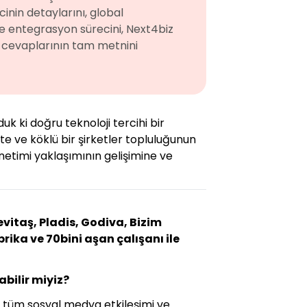
inin detaylarını, global
 ve entegrasyon sürecini, Next4biz
in cevaplarının tam metnini
k ki doğru teknoloji tercihi bir
e ve köklü bir şirketler topluluğunun
netimi yaklaşımının gelişimine ve
itaş, Pladis, Godiva, Bizim
rika ve 70bini aşan çalışanı ile
abilir miyiz?
ın tüm sosyal medya etkileşimi ve