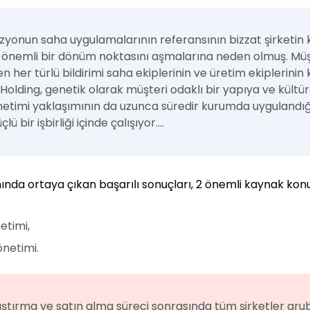
vizyonun saha uygulamalarının referansının bizzat şirketin
 önemli bir dönüm noktasını aşmalarına neden olmuş. Müşte
n her türlü bildirimi saha ekiplerinin ve üretim ekiplerinin
olding, genetik olarak müşteri odaklı bir yapıya ve kült
önetimi yaklaşımının da uzunca süredir kurumda uygulandığ
 bir işbirliği içinde çalışıyor....
nında ortaya çıkan başarılı sonuçları, 2 önemli kaynak k
etimi,
önetimi.
raştırma ve satın alma süreci sonrasında tüm şirketler gr