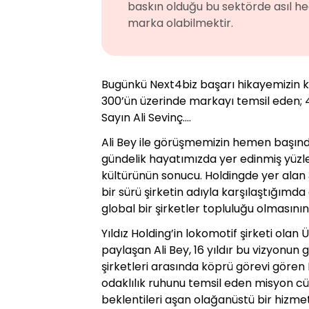
baskın olduğu bu sektörde asıl hed
marka olabilmektir.
Bugünkü Next4biz başarı hikayemizin kah
300’ün üzerinde markayı temsil eden; 46
Sayın Ali Sevinç….
Ali Bey ile görüşmemizin hemen başınd
gündelik hayatımızda yer edinmiş yüzler
kültürünün sonucu. Holdingde yer alan 3
bir sürü şirketin adıyla karşılaştığımd
global bir şirketler topluluğu olmasın
Yıldız Holding’in lokomotif şirketi olan
paylaşan Ali Bey, 16 yıldır bu vizyonun 
şirketleri arasında köprü görevi gören 
odaklılık ruhunu temsil eden misyon cüm
beklentileri aşan olağanüstü bir hiz