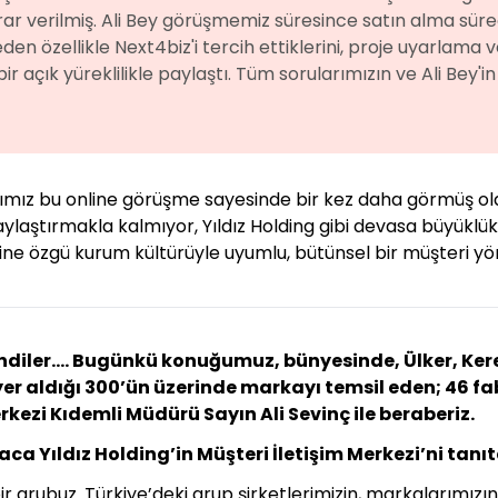
r verilmiş. Ali Bey görüşmemiz süresince satın alma sürec
en özellikle Next4biz'i tercih ettiklerini, proje uyarlama
ir açık yüreklilikle paylaştı. Tüm sorularımızın ve Ali Bey'
ğımız bu online görüşme sayesinde bir kez daha görmüş oldu
laştırmakla kalmıyor, Yıldız Holding gibi devasa büyüklükt
ine özgü kurum kültürüyle uyumlu, bütünsel bir müşteri yö
diler…. Bugünkü konuğumuz, bünyesinde, Ülker, Kerev
er aldığı 300’ün üzerinde markayı temsil eden; 46 fab
erkezi Kıdemli Müdürü Sayın Ali Sevinç ile beraberiz.
a Yıldız Holding’in Müşteri İletişim Merkezi’ni tanıt
ir grubuz. Türkiye’deki grup şirketlerimizin, markalarımız