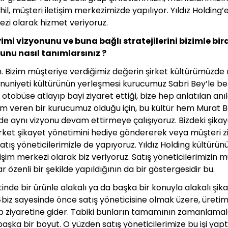
il, müşteri iletişim merkezimizde yapılıyor. Yıldız Holding’e
kezi olarak hizmet veriyoruz.
imi vizyonunu ve buna bağlı stratejilerini bizimle bira
unu nasıl tanımlarsınız ?
Bizim müşteriye verdiğimiz değerin şirket kültürümüzde ne
nuniyeti kültürünün yerleşmesi kurucumuz Sabri Bey’le ber
otobüse atlayıp bayi ziyaret ettiği, bize hep anlatılan anıla
em veren bir kurucumuz olduğu için, bu kültür hem Murat 
de aynı vizyonu devam ettirmeye çalışıyoruz. Bizdeki şikay
rket şikayet yönetimini hediye göndererek veya müşteri zi
atış yöneticilerimizle de yapıyoruz. Yıldız Holding kültürü
tişim merkezi olarak biz veriyoruz. Satış yöneticilerimizin m
 özenli bir şekilde yapıldığının da bir göstergesidir bu.
inde bir ürünle alakalı ya da başka bir konuyla alakalı şik
biz sayesinde önce satış yöneticisine olmak üzere, üretim bir
ıp ziyaretine gider. Tabiki bunların tamamının zamanlamala
aşka bir boyut. O yüzden satış yöneticilerimize bu işi yap