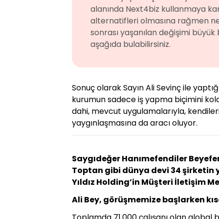
alanında Next4biz kullanmaya kara
alternatifleri olmasına rağmen ned
sonrası yaşanılan değişimi büyük b
aşağıda bulabilirsiniz.
Sonuç olarak Sayın Ali Sevinç ile yaptı
kurumun sadece iş yapma biçimini kolay
dahi, mevcut uygulamalarıyla, kendiler
yaygınlaşmasına da aracı oluyor.
Saygıdeğer Hanımefendiler Beyefen
Toptan gibi dünya devi 34 şirketin y
Yıldız Holding’in Müşteri İletişim M
Ali Bey, görüşmemize başlarken kısac
Toplamda 71.000 çalışanı olan global b