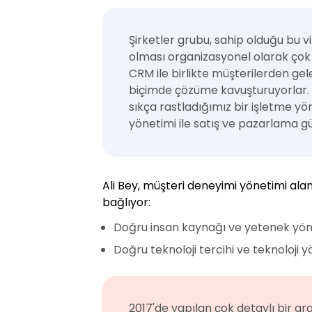
Şirketler grubu, sahip olduğu bu 
olması organizasyonel olarak çok
CRM ile birlikte müşterilerden gele
biçimde çözüme kavuşturuyorlar. H
sıkça rastladığımız bir işletme y
yönetimi ile satış ve pazarlama güçlü
Ali Bey, müşteri deneyimi yönetimi ala
bağlıyor:
Doğru insan kaynağı ve yetenek yön
Doğru teknoloji tercihi ve teknoloji y
2017'de yapılan çok detaylı bir a