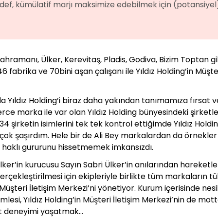
ef, kümülatif marjı maksimize edebilmek için (potansiyel) 
ramanı, Ülker, Kerevitaş, Pladis, Godiva, Bizim Toptan gib
 fabrika ve 70bini aşan çalışanı ile Yıldız Holding’in Müşt
a Yıldız Holding’i biraz daha yakından tanımamıza fırsat
ce marka ile var olan Yıldız Holding bünyesindeki şirketleri
4 şirketin isimlerini tek tek kontrol ettiğimde Yıldız Hold
a çok şaşırdım. Hele bir de Ali Bey markalardan da örnekle
ın haklı gururunu hissetmemek imkansızdı.
 Ülker’in kurucusu Sayın Sabri Ülker’in anılarından hareketl
gerçekleştirilmesi için ekipleriyle birlikte tüm markaların t
Müşteri İletişim Merkezi’ni yönetiyor. Kurum içerisinde nesi
lesi, Yıldız Holding’in Müşteri İletişim Merkezi’nin de mot
met deneyimi yaşatmak…