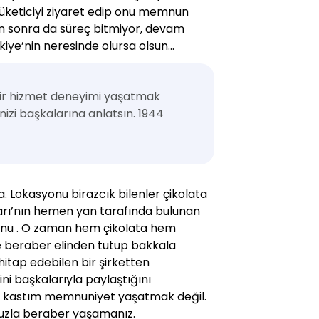
tüketiciyi ziyaret edip onu memnun
en sonra da süreç bitmiyor, devam
rkiye’nin neresinde olursa olsun…
 bir hizmet deneyimi yaşatmak
inizi başkalarına anlatsın. 1944
a. Lokasyonu birazcık bilenler çikolata
ları’nın hemen yan tarafında bulunan
tkunu . O zaman hem çikolata hem
yle beraber elinden tutup bakkala
hitap edebilen bir şirketten
ini başkalarıyla paylaştığını
n kastım memnuniyet yaşatmak değil.
unuzla beraber yaşamanız.