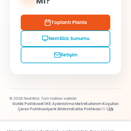
Mı?
Toplantı Planla
Next4biz Sunumu
İletişim
© 2026 Next4biz. Tüm hakları saklıdır.
Gizlilik Politikası
KVKK Aydınlatma Metni
Kullanım Koşulları
Çerez Politikası
İçerik Bildirimi
Kalite Politikası
TR
|
EN