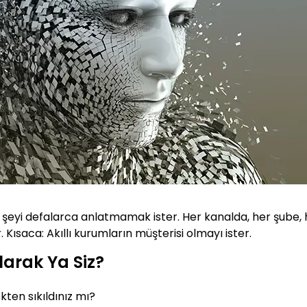
nı şeyi defalarca anlatmamak ister. Her kanalda, her şub
. Kısaca: Akıllı kurumların müşterisi olmayı ister.
larak Ya Siz?
ekten sıkıldınız mı?