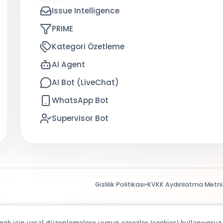
Issue Intelligence
PRIME
Kategori Özetleme
AI Agent
AI Bot (LiveChat)
WhatsApp Bot
Supervisor Bot
Gizlilik Politikası
•
KVKK Aydınlatma Metni
rmek için yasal düzenlemelere uygun çerezler (cookies) kullanıyoruz