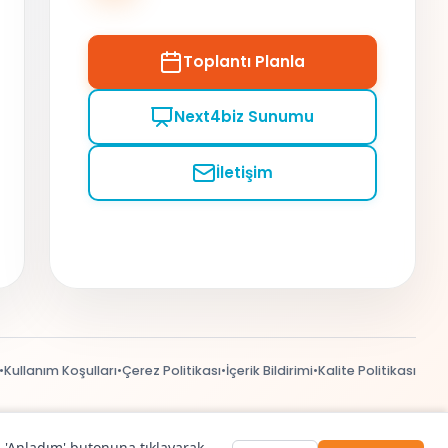
Toplantı Planla
Next4biz Sunumu
İletişim
•
Kullanım Koşulları
•
Çerez Politikası
•
İçerik Bildirimi
•
Kalite Politikası
. 'Anladım' butonuna tıklayarak