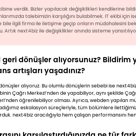
bine verdik. Bizler yapılacak değişiklikleri kendilerine bildi
arımızda talebimizin karşılığını bulabilmek. IT ekibi için is
e bile ilgili firma ile iletişime geçip onların müdahalesini
Artık next4biz ile değişiklikler anında sisteme yansıtılıyo
l geri dönüşler alıyorsunuz? Bildirim
ans artışları yaşadınız?
önüşler alıyoruz. Bu olumlu dönüşlerin sebebi ise next4biz 
ibinin Çağrı Merkezi’nden de yapabiliyor, aynı şekilde Çağ
’nden öğrenilebiliyor olması. Ayrıca, webden yapılan müş
dığımız eskalasyon süreçleriyle, tüm bölümlere ilettiğimiz
turduk. next4biz aracılığıyla hem çalışan performansını h
rasını karşılaştırdığınızda ne tür far