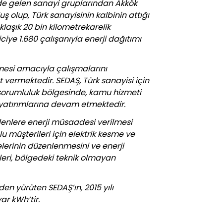
önde gelen sanayi gruplarından Akkök
uş olup, Türk sanayisinin kalbinin attığı
laşık 20 bin kilometrekarelik
ciye 1.680 çalışanıyla enerji dağıtımı
ilmesi amacıyla çalışmalarını
t vermektedir. SEDAŞ, Türk sanayisi için
 sorumluluk bölgesinde, kamu hizmeti
ve yatırımlarına devam etmektedir.
denlere enerji müsaadesi verilmesi
çlu müşterileri için elektrik kesme ve
elerinin düzenlenmesini ve enerji
leri, bölgedeki teknik olmayan
en yürüten SEDAŞ’ın, 2015 yılı
ar kWh’tir.