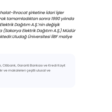
at-İhracat şirketine İdari İşler
arak tamamladıktan sonra 1990 yılında
ktrik Dağıtım A.Ş.’nin değişik
 (Sakarya Elektrik Dağıtım A.Ş.) Müdür
tedir.Uludağ Üniversitesi İİBF maliye
 Citibank, Garanti Bankası ve Kredi Kayıt
r ve makaleleri çeşitli ulusal ve