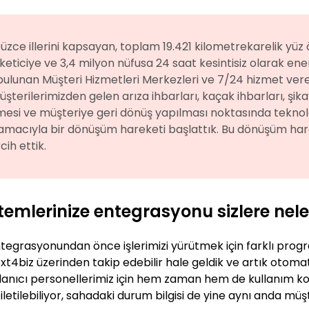
zce illerini kapsayan, toplam 19.421 kilometrekarelik yüz öl
üketiciye ve 3,4 milyon nüfusa 24 saat kesintisiz olarak ene
bulunan Müşteri Hizmetleri Merkezleri ve 7/24 hizmet vere
erilerimizden gelen arıza ihbarları, kaçak ihbarları, şikaye
nmesi ve müşteriye geri dönüş yapılması noktasında teknol
macıyla bir dönüşüm hareketi başlattık. Bu dönüşüm hare
ih ettik.
stemlerinize entegrasyonu sizlere nel
ntegrasyonundan önce işlerimizi yürütmek için farklı prog
t4biz üzerinden takip edebilir hale geldik ve artık otomati
llanıcı personellerimiz için hem zaman hem de kullanım kol
letilebiliyor, sahadaki durum bilgisi de yine aynı anda müşt