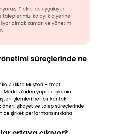
riyoruz, IT ekibi de uyguluyor.
e taleplerimizi kolaylıkla yerine
 bekliyor olmak zaman ve yönetim
r.
 yönetimi süreçlerinde ne
ile birlikte Müşteri Hizmet
rı Merkezi’nden yapılan işlemin
teri işlemleri her bir kontak
 öneri, şikayet ve talep süreçlerinde
em de şirket performansını daha
klar ortaya çıkıyor?