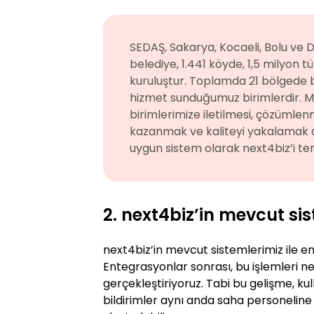
SEDAŞ, Sakarya, Kocaeli, Bolu ve Dü
belediye, 1.441 köyde, 1,5 milyon t
kuruluştur. Toplamda 21 bölgede 
hizmet sunduğumuz birimlerdir. Müşt
birimlerimize iletilmesi, çözümle
kazanmak ve kaliteyi yakalamak a
uygun sistem olarak next4biz’i terc
2. next4biz’in mevcut si
next4biz’in mevcut sistemlerimiz ile e
Entegrasyonlar sonrası, bu işlemleri nex
gerçekleştiriyoruz. Tabi bu gelişme, ku
bildirimler aynı anda saha personeline i