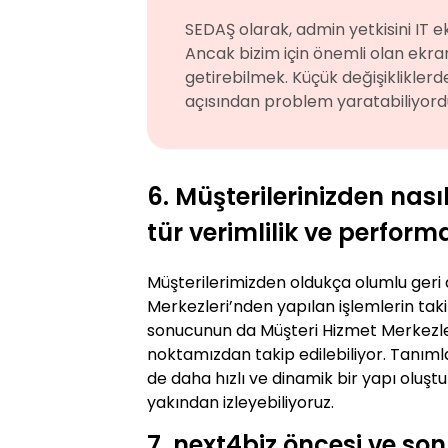
SEDAŞ olarak, admin yetkisini IT eki
Ancak bizim için önemli olan ekranl
getirebilmek. Küçük değişikliklerd
açısından problem yaratabiliyordu. 
6. Müşterilerinizden nası
tür verimlilik ve perform
Müşterilerimizden oldukça olumlu geri d
Merkezleri’nden yapılan işlemlerin tak
sonucunun da Müşteri Hizmet Merkezleri
noktamızdan takip edilebiliyor. Tanımla
de daha hızlı ve dinamik bir yapı oluş
yakından izleyebiliyoruz.
7. next4biz öncesi ve son