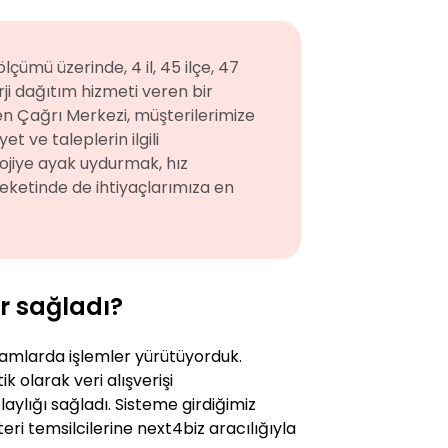
çümü üzerinde, 4 il, 45 ilçe, 47
rji dağıtım hizmeti veren bir
n Çağrı Merkezi, müşterilerimize
t ve taleplerin ilgili
ojiye ayak uydurmak, hız
ketinde de ihtiyaçlarımıza en
er sağladı?
ramlarda işlemler yürütüyorduk.
k olarak veri alışverişi
aylığı sağladı. Sisteme girdiğimiz
eri temsilcilerine next4biz aracılığıyla