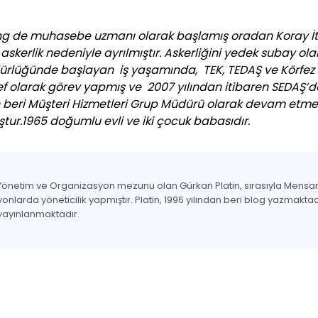
ng de muhasebe uzmanı olarak başlamış oradan Koray İthal
kerlik nedeniyle ayrılmıştır. Askerliğini yedek subay ol
ürlüğünde başlayan iş yaşamında, TEK, TEDAŞ ve Körfez Ele
 olarak görev yapmış ve 2007 yılından itibaren SEDAŞ’da
n beri Müşteri Hizmetleri Grup Müdürü olarak devam etmek
ur.1965 doğumlu evli ve iki çocuk babasıdır.
Yönetim ve Organizasyon mezunu olan Gürkan Platin, sırasıyla Mensan,
syonlarda yöneticilik yapmıştır. Platin, 1996 yılından beri blog yazmaktadı
 yayınlanmaktadır.