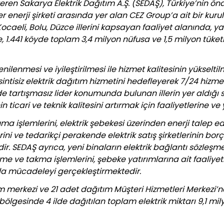
teren Sakarya Elektrik Dağıtım A.Ş. (SEDAŞ), Türkiye’nin 
 enerji şirketi arasında yer alan CEZ Group’a ait bir kurul
eli, Bolu, Düzce illerini kapsayan faaliyet alanında, yak
, 1.441 köyde toplam 3,4 milyon nüfusa ve 1,5 milyon tüketi
nilenmesi ve iyileştirilmesi ile hizmet kalitesinin yükselt
intisiz elektrik dağıtım hizmetini hedefleyerek 7/24 hizme
e tartışmasız lider konumunda bulunan illerin yer aldığı
n ticari ve teknik kalitesini artırmak için faaliyetlerine 
a işlemlerini, elektrik şebekesi üzerinden enerji talep e
erini ve tedarikçi perakende elektrik satış şirketlerinin bor
ir. SEDAŞ ayrıca, yeni binaların elektrik bağlantı sözleşm
me ve takma işlemlerini, şebeke yatırımlarına ait faaliyet
yla mücadeleyi gerçekleştirmektedir.
ım merkezi ve 21 adet dağıtım Müşteri Hizmetleri Merkezi’nd
esinde 4 ilde dağıtılan toplam elektrik miktarı 9,1 mily