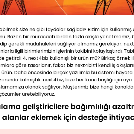
ilmek size ne gibi faydalar sağladı? Bizim için kullanmış 
nu. Bazen bir müracaatı birden fazla akışla yönetmemiz, 
edip gerekli müdahaleleri sağlıyor olmamız gerekiyor. next
arla ilgili birimlerimizin işlerinin takibini kolaylaştırdı. T
getirdi. 4. next4biz kullanışlı bir ürün mü? Birkaç örnek il
amlara göre tasarlanır, fakat biz next4biz‘i kendi iş akışla
bir ürün. Daha öncesinde birçok yazılımla bu sistemi hayat
zorunda kalmıştık. next4biz, bize her konu başlığı için ayr
mlamamıza olanak sağlıyor. Müşterimiz bize hangi kanaldan
 çözümler üretebiliyoruz.
ulama geliştiricilere bağımlılığı aza
 alanlar eklemek için desteğe ihtiya