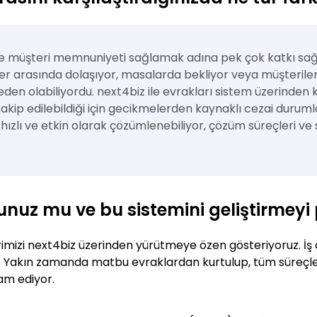
e müşteri memnuniyeti sağlamak adına pek çok katkı sağla
r arasında dolaşıyor, masalarda bekliyor veya müşteriler
den olabiliyordu. next4biz ile evrakları sistem üzerinden
takip edilebildiği için gecikmelerden kaynaklı cezai duru
i hızlı ve etkin olarak çözümlenebiliyor, çözüm süreçleri ve
unuz mu ve bu sistemini geliştirmey
çlerimizi next4biz üzerinden yürütmeye özen gösteriyoruz. İ
 Yakın zamanda matbu evraklardan kurtulup, tüm süreçler
am ediyor.