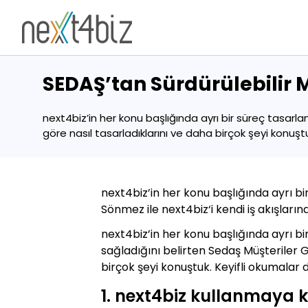
SEDAŞ’tan Sürdürülebilir
next4biz’in her konu başlığında ayrı bir süreç tasarl
göre nasıl tasarladıklarını ve daha birçok şeyi konuşt
next4biz’in her konu başlığında ayrı b
Sönmez ile next4biz‘i kendi iş akışların
next4biz’in her konu başlığında ayrı b
sağladığını belirten Sedaş Müşteriler G
birçok şeyi konuştuk. Keyifli okumalar di
1. next4biz kullanmaya k