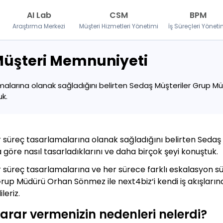
AI Lab
CSM
BPM
Araştırma Merkezi
Müşteri Hizmetleri Yönetimi
İş Süreçleri Yöneti
 Müşteri Memnuniyeti
amalarına olanak sağladığını belirten Sedaş Müşteriler Grup Mü
uk.
ir süreç tasarlamalarına olanak sağladığını belirten Sed
a göre nasıl tasarladıklarını ve daha birçok şeyi konuştuk.
ir süreç tasarlamalarına ve her sürece farklı eskalasyon 
rup Müdürü Orhan Sönmez ile next4biz‘i kendi iş akışlarına
leriz.
arar vermenizin nedenleri nelerdi?