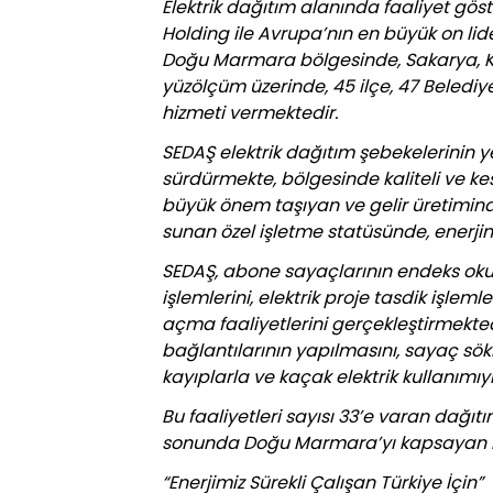
Elektrik dağıtım alanında faaliyet gös
Holding ile Avrupa’nın en büyük on lider
Doğu Marmara bölgesinde, Sakarya, Koca
yüzölçüm üzerinde, 45 ilçe, 47 Belediye
hizmeti vermektedir.
SEDAŞ elektrik dağıtım şebekelerinin ye
sürdürmekte, bölgesinde kaliteli ve kes
büyük önem taşıyan ve gelir üretimind
sunan özel işletme statüsünde, enerjini
SEDAŞ, abone sayaçlarının endeks okum
işlemlerini, elektrik proje tasdik işleml
açma faaliyetlerini gerçekleştirmekted
bağlantılarının yapılmasını, sayaç sök
kayıplarla ve kaçak elektrik kullanımı
Bu faaliyetleri sayısı 33’e varan dağıt
sonunda Doğu Marmara’yı kapsayan bölg
“Enerjimiz Sürekli Çalışan Türkiye İçin”